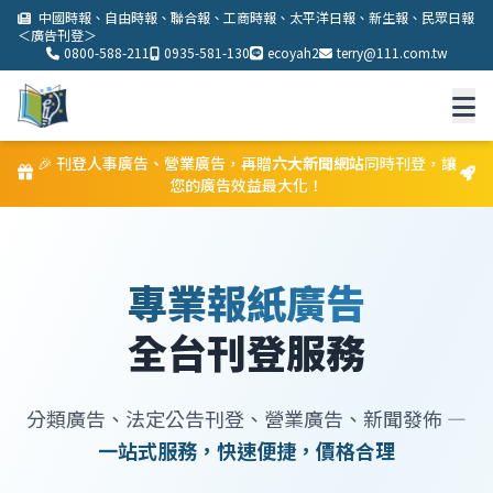
中國時報、自由時報、聯合報、工商時報、太平洋日報、新生報、民眾日報
＜廣告刊登＞
0800-588-211
0935-581-130
ecoyah2
terry@111.com.tw
🎉 刊登人事廣告、營業廣告，再贈
六大新聞網站
同時刊登，讓
服務項目
您的廣告效益最大化！
刊登流程
登報費用一覽表
專業報紙廣告
品牌全網曝光方案（NEW）
全台刊登服務
新北市廣告公司
加值服務
分類廣告、法定公告刊登、營業廣告、新聞發佈 —
一站式服務，快速便捷，價格合理
關於我們