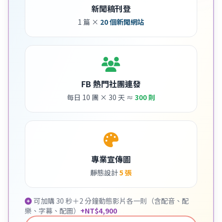
新聞稿刊登
1 篇 ×
20 個新聞網站
FB 熱門社團連發
每日 10 團 × 30 天 ≈
300 則
專業宣傳圖
靜態設計
5 張
可加購 30 秒＋2 分鐘動態影片各一則（含配音、配
樂、字幕、配圖）
+NT$4,900